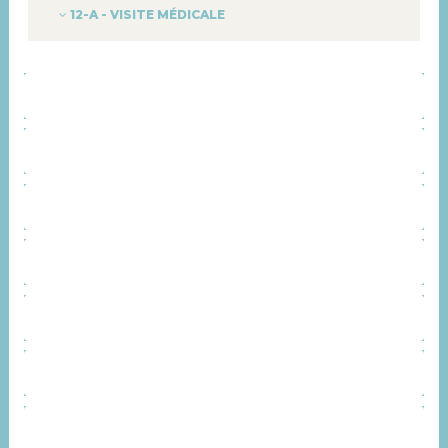
12-A - VISITE MÉDICALE
ORGANISATION
CONTACT
SERVICES
INSTANCES CONSULTATIVES
REPRÉSENTANTS SYNDICAUX
AGENDA
ACTUALITÉS