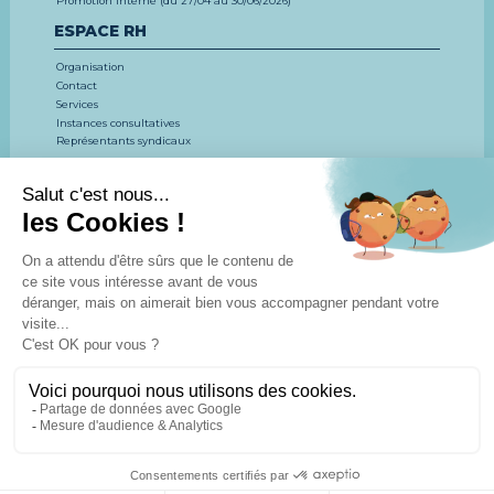
Promotion interne (du 27/04 au 30/06/2026)
ESPACE RH
Organisation
Contact
Services
Instances consultatives
Représentants syndicaux
EMPLOI, CONCOURS, FORMATION
LE CDG 53
CONCOURS ET EXAMENS
EMPLOI
FORMATION
ESPACE DOCUMENTAIRE
Actualités
Agenda
Espace
Espace
Espace