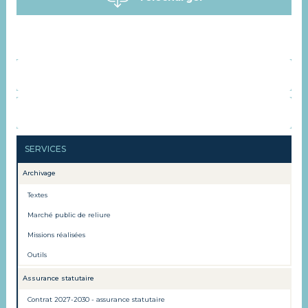
ORGANISATION
CONTACT
SERVICES
Archivage
Textes
Marché public de reliure
Missions réalisées
Outils
Assurance statutaire
Contrat 2027-2030 - assurance statutaire