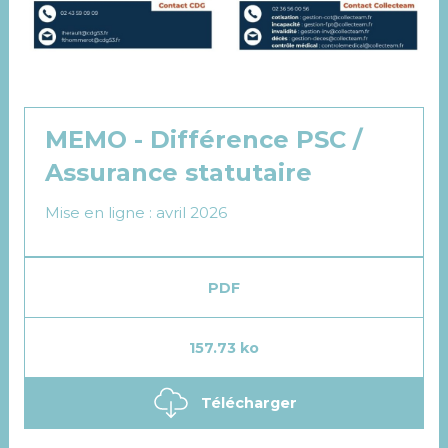
MEMO - Différence PSC /
Assurance statutaire
Mise en ligne : avril 2026
PDF
157.73 ko
Télécharger