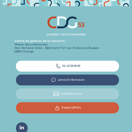
GUIDER
&
ACCOMPAGNER
Centre de gestion de la Mayenne
Maison des collectivités
Parc Tertiaire Cérès - Bâtiment F 21 rue Ferdinand Buisson
53810 Changé
02 43 59 09 09
Lettre d'information
Contactez-nous
Espace affiliés