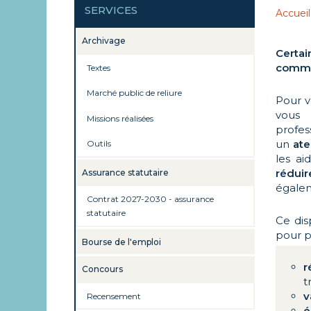
SERVICES
Accueil
Archivage
Certai
comme
Textes
Marché public de reliure
Pour 
vous 
Missions réalisées
profes
un
ate
Outils
les ai
réduir
Assurance statutaire
égalem
Contrat 2027-2030 - assurance
statutaire
Ce dis
pour p
Bourse de l'emploi
r
Concours
t
v
Recensement
é