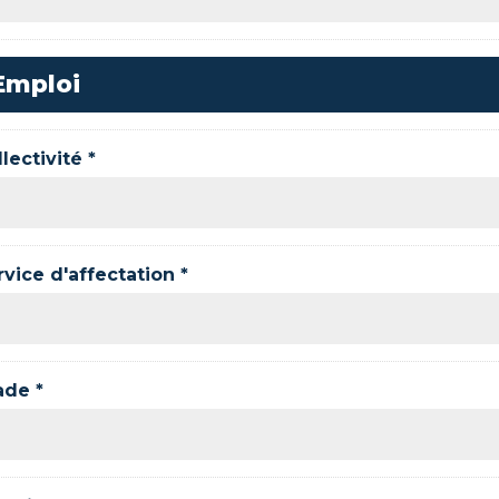
Emploi
lectivité *
rvice d'affectation *
ade *