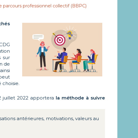
de parcours professionnel collectif (BBPC)
échés
e CDG
tion
s sur
n de
insi
 peut
 choisie.
 juillet 2022 apportera
la méthode à suivre
sations antérieures, motivations, valeurs au
.