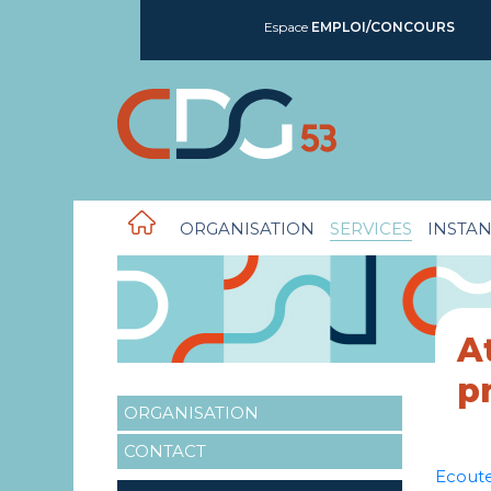
Espace
EMPLOI/CONCOURS
ORGANISATION
SERVICES
INSTAN
A
p
ORGANISATION
CONTACT
Ecout