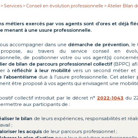
>
Services
>
Conseil en évolution professionnelle
>
Atelier Bilan 
ns métiers exercés par vos agents sont d’ores et déjà fl
 menant à une usure professionnelle.
vous accompagner dans une
démarche de prévention
, l
propose, au travers du service conseil en évolu
sionnelle, de positionner votre ou vos agent(s) concerné
lier de bilan de parcours professionnel collectif
(BPPC) afi
der à
réfléchir à leur mobilité
vers un second métier et a
e l’absentéisme
due à l’usure professionnelle. Cet atelier
ent être proposé à vos agents qui envisagent une mobilité
positif collectif introduit par le décret n°
2022-1043
du 22
ermettre aux participants de :
éaliser le bilan
de leurs expériences, responsabilités et réali
ravail ;
aloriser les acquis
de leur parcours professionnel ;
laborer le plan d’action
pour leur évolution professionnelle