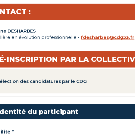
NTACT :
nne DESHARBES
llère en évolution professionnelle -
fdesharbes@cdg53.fr
É-INSCRIPTION PAR LA COLLECTIV
élection des candidatures par le CDG
Identité du participant
ilité *