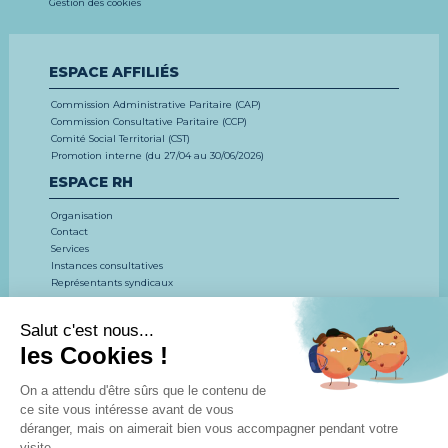
Gestion des cookies
ESPACE AFFILIÉS
Commission Administrative Paritaire (CAP)
Commission Consultative Paritaire (CCP)
Comité Social Territorial (CST)
Promotion interne (du 27/04 au 30/06/2026)
ESPACE RH
Organisation
Contact
Services
Instances consultatives
Représentants syndicaux
EMPLOI, CONCOURS, FORMATION
LE CDG 53
CONCOURS ET EXAMENS
EMPLOI
FORMATION
ESPACE DOCUMENTAIRE