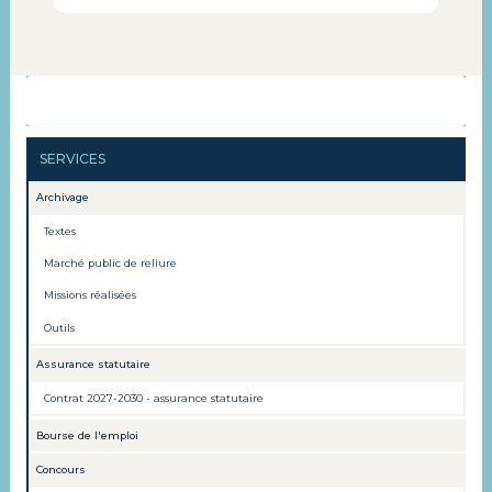
ORGANISATION
CONTACT
SERVICES
Archivage
Textes
Marché public de reliure
Missions réalisées
Outils
Assurance statutaire
Contrat 2027-2030 - assurance statutaire
Bourse de l'emploi
Concours