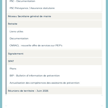
PSC - Documentation
PSC Prévoyance / Assurance statutaire
Réseau Secrétaire général de mairie
Retraite
Liens utiles
Documentation
CNRACL : nouvelle offre de services sur PEP's
Signalement
SPAT
Plans
BIP - Bulletin d'information de prévention
Actualisation des compétences des assistants de prévention
Réunions de territoire - Juin 2026
INSTANCES CONSULTATIVES