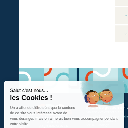
Centre de gestion de 
Maison des collectivités
Parc Tertiaire Cérès - Bât
Ferdinand Buisson
GUIDER
&
53810 Changé
ACCOMPAGNER