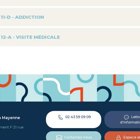
11-D - ADDICTION
12-A - VISITE MÉDICALE
02 43 59 09 09
Lettr
la Mayenne
d'informati
iment F 21 rue
Contactez-nous
Espace af