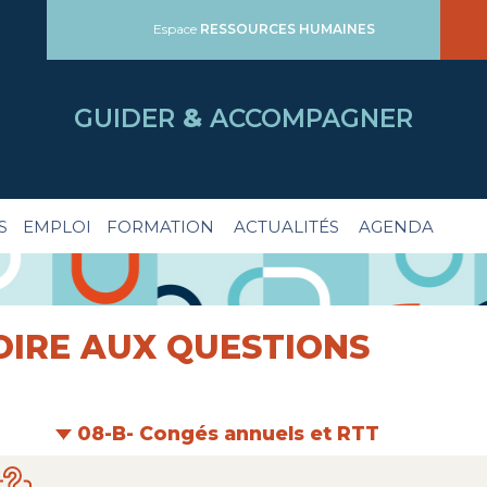
Espace
RESSOURCES HUMAINES
GUIDER
&
ACCOMPAGNER
S
EMPLOI
FORMATION
ACTUALITÉS
AGENDA
OIRE AUX QUESTIONS
08-B- Congés annuels et RTT