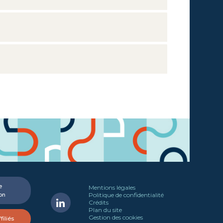
e
Mentions légales
on
Politique de confidentialité
Crédits
Plan du site
Gestion des cookies
filiés