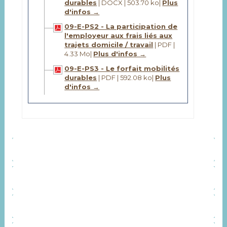
durables
| DOCX | 503.70 ko
|
Plus
d'infos →
09-E-PS2 - La participation de
l'employeur aux frais liés aux
trajets domicile / travail
| PDF |
4.33 Mo
|
Plus d'infos →
09-E-PS3 - Le forfait mobilités
durables
| PDF | 592.08 ko
|
Plus
d'infos →
ORGANISATION
CONTACT
SERVICES