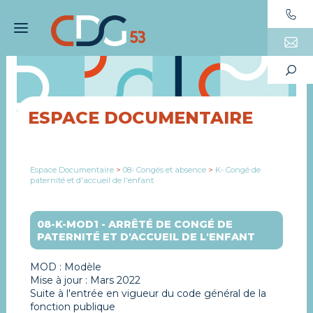
ESPACE DOCUMENTAIRE
Espace Documentaire
>
08- Congés et absence
>
K- Congé de
paternité et d'accueil de l'enfant
08-K-MOD1 - ARRÊTÉ DE CONGÉ DE
PATERNITÉ ET D'ACCUEIL DE L'ENFANT
MOD : Modèle
Mise à jour : Mars 2022
Suite à l'entrée en vigueur du code général de la
fonction publique