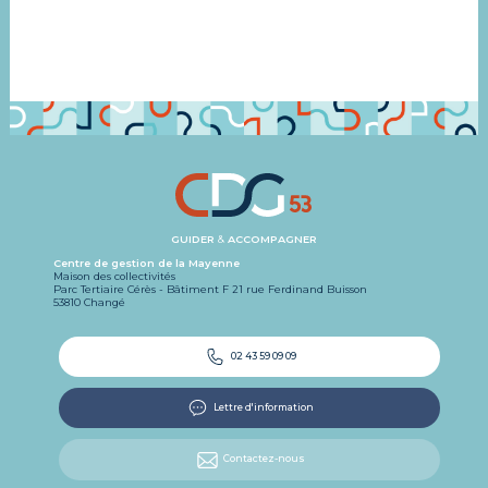
GUIDER
&
ACCOMPAGNER
Centre de gestion de la Mayenne
Maison des collectivités
Parc Tertiaire Cérès - Bâtiment F 21 rue Ferdinand Buisson
53810 Changé
02 43 59 09 09
Lettre d'information
Contactez-nous