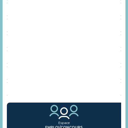
CONTACT
SERVICES
INSTANCES CONSULTATIVES
REPRÉSENTANTS SYNDICAUX
AGENDA
ACTUALITÉS
Espace
EMPLOI/CONCOURS