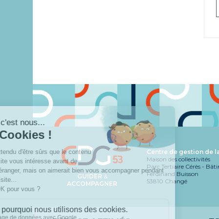
Centre de gestion de 
Maison des collectivités
Parc Tertiaire Cérès - Bât
Ferdinand Buisson
GUIDER
&
53810 Changé
ACCOMPAGNER