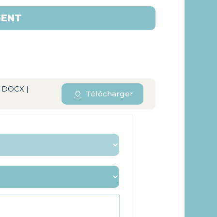
GENT
| DOCX |
Télécharger