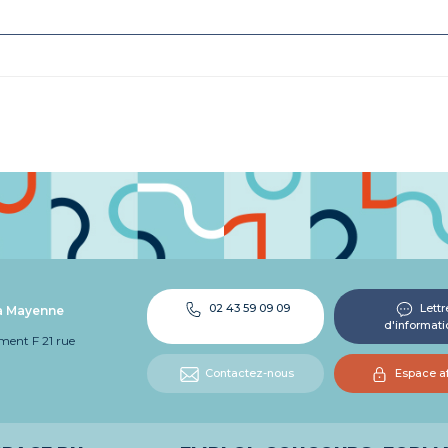
02 43 59 09 09
Lettr
la Mayenne
d'informati
iment F 21 rue
Contactez-nous
Espace af