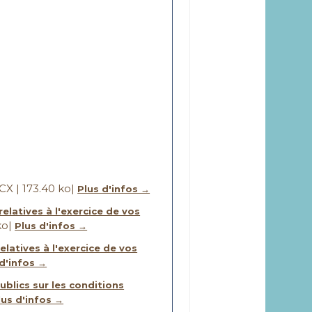
X | 173.40 ko
|
Plus d'infos →
elatives à l'exercice de vos
ko
|
Plus d'infos →
elatives à l'exercice de vos
 d'infos →
blics sur les conditions
lus d'infos →