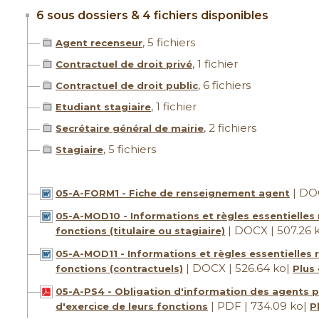
6 sous dossiers & 4 fichiers disponibles
, 5 fichiers
Agent recenseur
, 1 fichier
Contractuel de droit privé
, 6 fichiers
Contractuel de droit public
, 1 fichier
Etudiant stagiaire
, 2 fichiers
Secrétaire général de mairie
, 5 fichiers
Stagiaire
| DOC
05-A-FORM1 - Fiche de renseignement agent
05-A-MOD10 - Informations et règles essentielles r
| DOCX | 507.26 
fonctions (titulaire ou stagiaire)
05-A-MOD11 - Informations et règles essentielles r
| DOCX | 526.64 ko
|
fonctions (contractuels)
Plus
05-A-PS4 - Obligation d'information des agents pu
| PDF | 734.09 ko
|
d'exercice de leurs fonctions
P