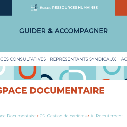
Espace
RESSOURCES HUMAINES
GUIDER
&
ACCOMPAGNER
CES CONSULTATIVES
REPRÉSENTANTS SYNDICAUX
AC
SPACE DOCUMENTAIRE
ace Documentaire
>
05- Gestion de carrières
>
A- Recrutement