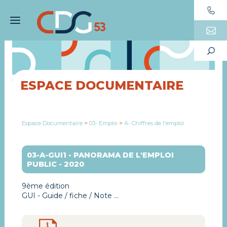
ESPACE DOCUMENTAIRE
Espace Documentaire
>
03- Emploi
>
A- Chiffres de l'emploi
03-A-GUI1 - PANORAMA DE L'EMPLOI
PUBLIC - 2020
9ème édition
GUI - Guide / fiche / Note ...