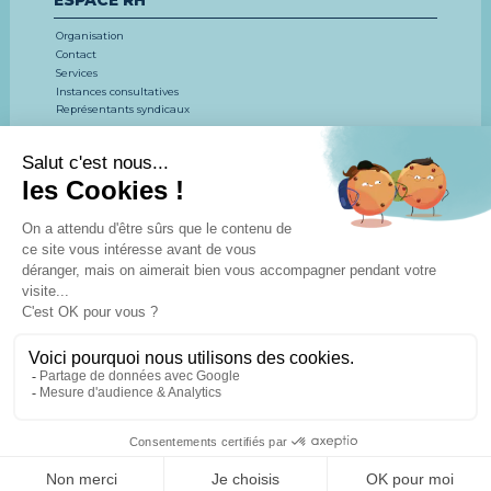
Organisation
Contact
Services
Instances consultatives
Représentants syndicaux
EMPLOI, CONCOURS, FORMATION
LE CDG 53
CONCOURS ET EXAMENS
EMPLOI
FORMATION
ESPACE DOCUMENTAIRE
Actualités
Agenda
Espace
Espace
Espace
EMPLOI/CONCOURS
RESSOURCES HUMAINES
AFFILIÉS