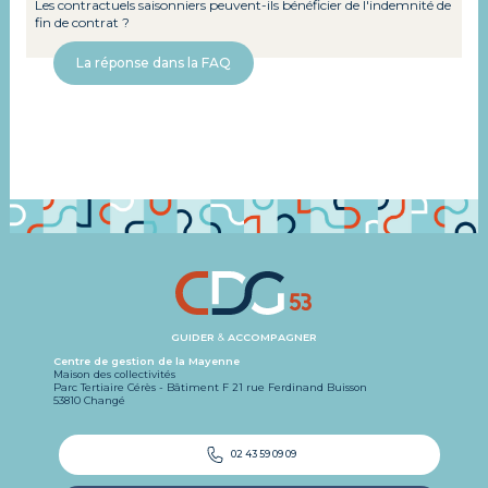
Les contractuels saisonniers peuvent-ils bénéficier de l'indemnité de
fin de contrat ?
La réponse dans la FAQ
GUIDER
&
ACCOMPAGNER
Centre de gestion de la Mayenne
Maison des collectivités
Parc Tertiaire Cérès - Bâtiment F 21 rue Ferdinand Buisson
53810 Changé
02 43 59 09 09