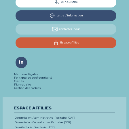
02 43 59 09 09
Lettre d'information
Contactez-nous
Espace affiliés
Mentions légales
Politique de confidentialité
Crédits
Plan du site
Gestion des cookies
ESPACE AFFILIÉS
Commission Administrative Paritaire (CAP)
Commission Consultative Paritaire (CCP)
Comité Social Territorial (CST)