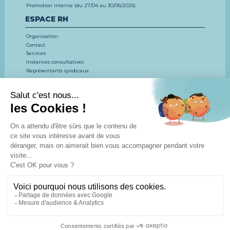
Promotion interne (du 27/04 au 30/06/2026)
ESPACE RH
Organisation
Contact
Services
Instances consultatives
Représentants syndicaux
EMPLOI, CONCOURS, FORMATION
LE CDG 53
CONCOURS ET EXAMENS
EMPLOI
FORMATION
ESPACE DOCUMENTAIRE
Actualités
Agenda