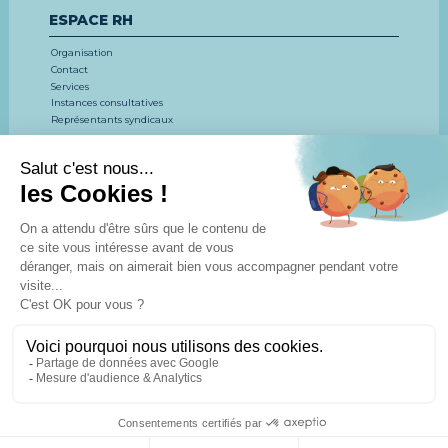
ESPACE RH
Organisation
Contact
Services
Instances consultatives
Représentants syndicaux
EMPLOI, CONCOURS, FORMATION
LE CDG 53
CONCOURS ET EXAMENS
EMPLOI
FORMATION
ESPACE DOCUMENTAIRE
Actualités
Agenda
Espace
Espace
Espace