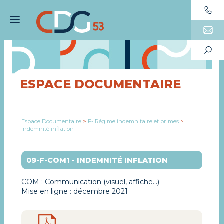
ESPACE DOCUMENTAIRE
Espace Documentaire
>
F- Régime indemnitaire et primes
>
Indemnité inflation
09-F-COM1 - INDEMNITÉ INFLATION
COM : Communication (visuel, affiche...)
Mise en ligne : décembre 2021