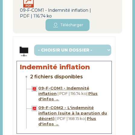
09-F-COM1 - Indemnité inflation |
PDF | 116.74 ko
Télécharger
Indemnité inflation
2 fichiers disponibles
09-F-COM1 - Indemnité
inflation
| PDF | 116.74 ko
|
Plus
d'infos →
09-F-COM2 - L'indemnité
inflation (suite à la parution du
décret)
| PDF | 168.15 ko
|
Plus
d'infos →