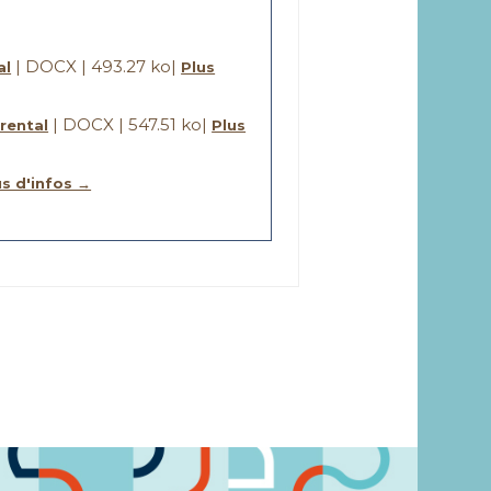
| DOCX | 493.27 ko
|
al
Plus
| DOCX | 547.51 ko
|
rental
Plus
us d'infos →