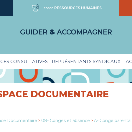
Espace
RESSOURCES HUMAINES
GUIDER
&
ACCOMPAGNER
CES CONSULTATIVES
REPRÉSENTANTS SYNDICAUX
AC
SPACE DOCUMENTAIRE
ace Documentaire
>
08- Congés et absence
>
A- Congé parental