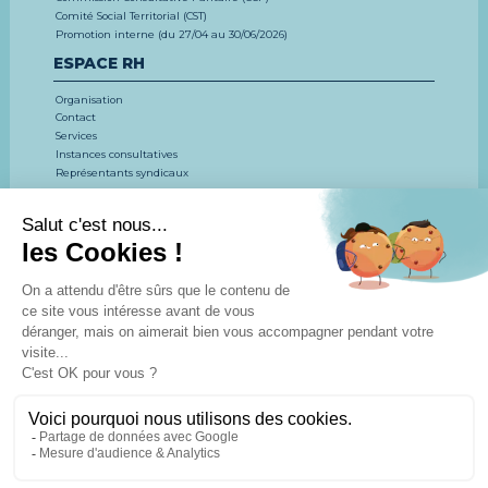
Comité Social Territorial (CST)
Promotion interne (du 27/04 au 30/06/2026)
ESPACE RH
Organisation
Contact
Services
Instances consultatives
Représentants syndicaux
EMPLOI, CONCOURS, FORMATION
LE CDG 53
CONCOURS ET EXAMENS
EMPLOI
FORMATION
ESPACE DOCUMENTAIRE
Actualités
Agenda