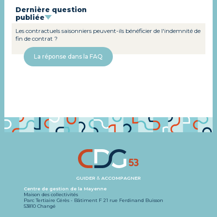
Dernière question
publiée
Les contractuels saisonniers peuvent-ils bénéficier de l'indemnité de
fin de contrat ?
La réponse dans la FAQ
GUIDER
&
ACCOMPAGNER
Centre de gestion de la Mayenne
Maison des collectivités
Parc Tertiaire Cérès - Bâtiment F 21 rue Ferdinand Buisson
53810 Changé