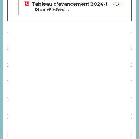
Tableau d'avancement 2024-1
| PDF
|
Plus d'infos →
ORGANISATION
CONTACT
SERVICES
INSTANCES CONSULTATIVES
REPRÉSENTANTS SYNDICAUX
AGENDA