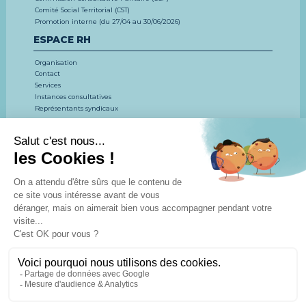
Comité Social Territorial (CST)
Promotion interne (du 27/04 au 30/06/2026)
ESPACE RH
Organisation
Contact
Services
Instances consultatives
Représentants syndicaux
EMPLOI, CONCOURS, FORMATION
LE CDG 53
CONCOURS ET EXAMENS
EMPLOI
FORMATION
ESPACE DOCUMENTAIRE
Actualités
Agenda