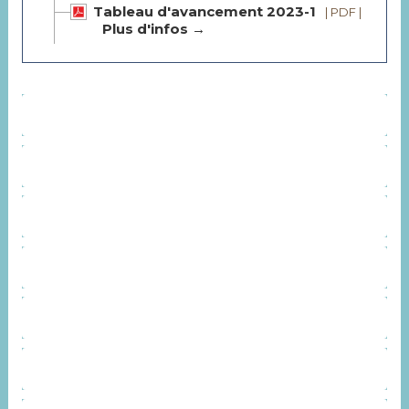
Tableau d'avancement 2023-1
| PDF
|
Plus d'infos →
ORGANISATION
CONTACT
SERVICES
INSTANCES CONSULTATIVES
REPRÉSENTANTS SYNDICAUX
AGENDA