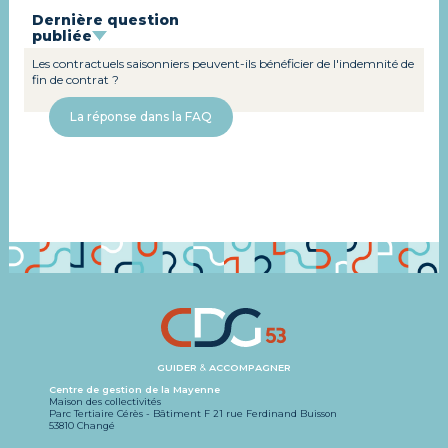
Dernière question
publiée
Les contractuels saisonniers peuvent-ils bénéficier de l'indemnité de
fin de contrat ?
La réponse dans la FAQ
GUIDER
&
ACCOMPAGNER
Centre de gestion de la Mayenne
Maison des collectivités
Parc Tertiaire Cérès - Bâtiment F 21 rue Ferdinand Buisson
53810 Changé