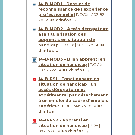
14-B-MOD1 - Dossier de
reconnaissance de l'expérience
professionnelle
| DOCX | 503.82
ko
|
Plus d'infos →
14-B-MOD2 - Accès dérogatoire
à la titularisation des
apprentis en situation de
handicap
| DOCX | 504.11 ko
|
Plus
d'infos →
14-B-MOD3 - Bilan apprenti en
situation de handicap
| DOCX |
503.25 ko
|
Plus d'infos →
14-B-PS1 - Fonctionnaire en
situation de handicap : un
accès dérogatoire et
expérimental par détachement
à un emploi du cadre d’emplois
supérieur
| PDF | 646.75 ko
|
Plus
d'infos →
14-B-PS2 - Apprenti en
situation de handicap
| PDF |
897.16 ko
|
Plus d'infos →