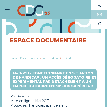
ESPACE DOCUMENTAIRE
Espace Documentaire
>
14- Handicap
>
B- GRH
14-B-PS1 - FONCTIONNAIRE EN SITUATION
DE HANDICAP : UN ACCÈS DÉROGATOIRE ET
EXPÉRIMENTAL PAR DÉTACHEMENT À UN
EMPLOI DU CADRE D’EMPLOIS SUPÉRIEUR
PS :
Point sur
Mise en ligne : Mai 2021
Mots-clés : handicap, avancement