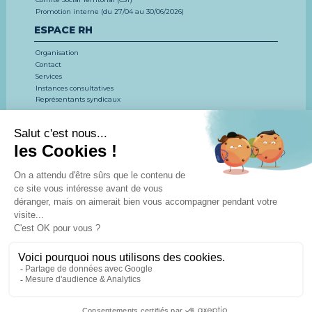
Promotion interne (du 27/04 au 30/06/2026)
ESPACE RH
Organisation
Contact
Services
Instances consultatives
Représentants syndicaux
EMPLOI, CONCOURS, FORMATION
LE CDG 53
CONCOURS ET EXAMENS
EMPLOI
FORMATION
ESPACE DOCUMENTAIRE
Actualités
Agenda