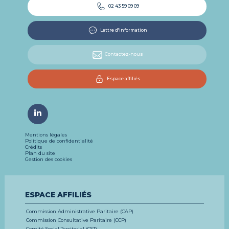
02 43 59 09 09
Lettre d'information
Contactez-nous
Espace affiliés
Mentions légales
Politique de confidentialité
Crédits
Plan du site
Gestion des cookies
ESPACE AFFILIÉS
Commission Administrative Paritaire (CAP)
Commission Consultative Paritaire (CCP)
Comité Social Territorial (CST)