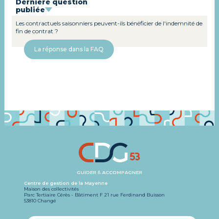
Dernière question
publiée
Les contractuels saisonniers peuvent-ils bénéficier de l'indemnité de
fin de contrat ?
La réponse dans la FAQ
GUIDER
&
ACCOMPAGNER
Centre de gestion de la Mayenne
Maison des collectivités
Parc Tertiaire Cérès - Bâtiment F 21 rue Ferdinand Buisson
53810 Changé