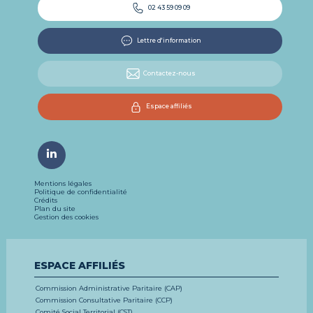
02 43 59 09 09
Lettre d'information
Contactez-nous
Espace affiliés
Mentions légales
Politique de confidentialité
Crédits
Plan du site
Gestion des cookies
ESPACE AFFILIÉS
Commission Administrative Paritaire (CAP)
Commission Consultative Paritaire (CCP)
Comité Social Territorial (CST)