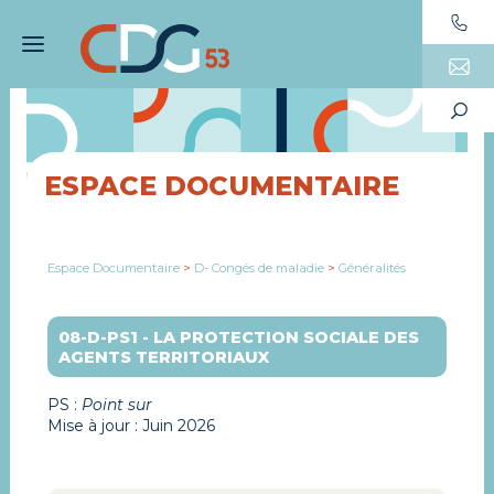
ESPACE DOCUMENTAIRE
Espace Documentaire
>
D- Congés de maladie
>
Généralités
08-D-PS1 - LA PROTECTION SOCIALE DES
AGENTS TERRITORIAUX
PS :
Point sur
Mise à jour : Juin 2026