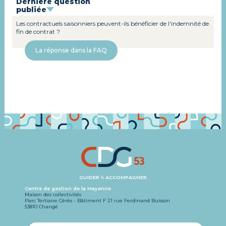
Dernière question
publiée
Les contractuels saisonniers peuvent-ils bénéficier de l'indemnité de
fin de contrat ?
La réponse dans la FAQ
GUIDER
&
ACCOMPAGNER
Centre de gestion de la Mayenne
Maison des collectivités
Parc Tertiaire Cérès - Bâtiment F 21 rue Ferdinand Buisson
53810 Changé