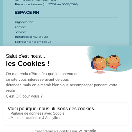
Promotion interne (du 27/04 au 30/06/2026)
ESPACE RH
Organisation
Contact
Services
Instances consultatives
Représentants syndicaux
EMPLOI, CONCOURS, FORMATION
LE CDG 53
CONCOURS ET EXAMENS
EMPLOI
FORMATION
ESPACE DOCUMENTAIRE
Actualités
Agenda