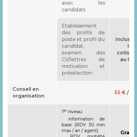
avec les
candidats
Etablissement
des profils de
poste et profil du
Inclus d
candidat,
la
examen des
cotisat
CV/lettres de
au CD
motivation et
présélection
Conseil en
55 €
/ he
organisation
er
1
niveau:
. information de
base (RDV 30 min
max / an / agent)
Gratui
. RDV mobilité