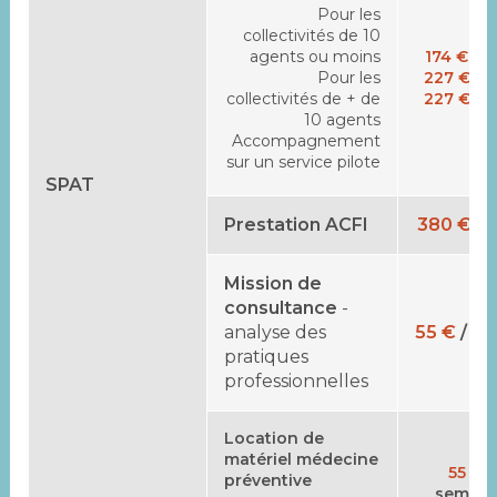
Pour les
collectivités de 10
agents ou moins
174 €
/ j
Pour les
227 €
/ j
collectivités de + de
227 €
/ j
10 agents
Accompagnement
sur un service pilote
SPAT
Prestation ACFI
380 €
/
j
Mission de
consultance
-
analyse des
55 €
/ h
pratiques
professionnelles
Location de
matériel médecine
55 €
/
préventive
semain