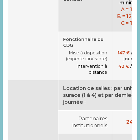
minimum
A = 133
B = 127,
C = 122
Fonctionnaire du
CDG
Mise à disposition
147 €
/ de
(experte itinérante)
journé
Intervention à
42 €
/ he
distance
Location de salles : par unité
surace (1 à 4) et par demie-
journée :
Partenaires
24 €
institutionnels