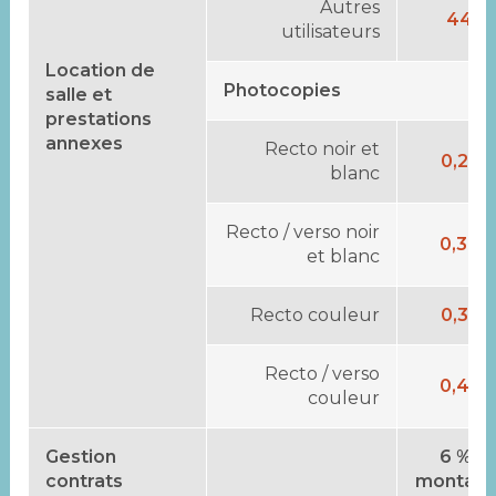
Autres
44 €
utilisateurs
Location de
Photocopies
salle et
prestations
annexes
Recto noir et
0,22 
blanc
Recto / verso noir
0,30 
et blanc
Recto couleur
0,35 
Recto / verso
0,45 
couleur
Gestion
6 % d
contrats
montant