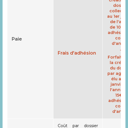
création
dossie
collectiv
au 1er jan
de l'ann
de 100 €
adhésion
cours
Paie
d'anné
+
Frais d'adhésion
Forfait 1
la créat
du dossi
par agent
élu au 1
janvier 
l'année 
15€ si
adhéson
cours
d'anné
Coût par dossier