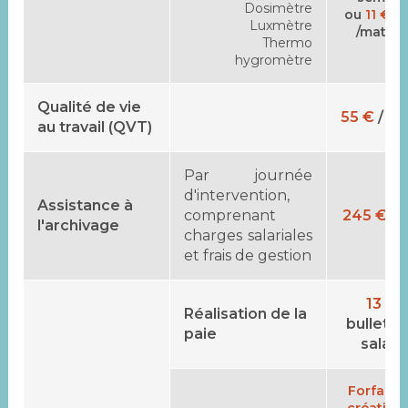
Dosimètre
ou
11 €
/ 
Luxmètre
/matéri
Thermo
hygromètre
Qualité de vie
55 €
/ h
au travail (QVT)
Par journée
d'intervention,
Assistance à
comprenant
245 €
/ 
l'archivage
charges salariales
et frais de gestion
13 €
/
Réalisation de la
bulletin
paie
salair
Forfait 