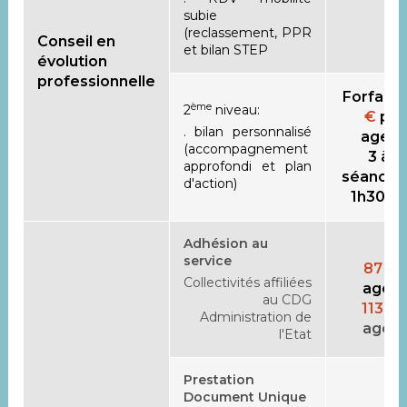
subie
(reclassement, PPR
Conseil en
et bilan STEP
évolution
professionnelle
Forfait
ème
2
niveau:
€
par
. bilan personnalisé
agen
(accompagnement
3 à 5
approfondi et plan
séances
d'action)
1h30 à 
Adhésion au
service
87 €
/
Collectivités affiliées
agen
au CDG
113 €
Administration de
agen
l'Etat
Prestation
Document Unique