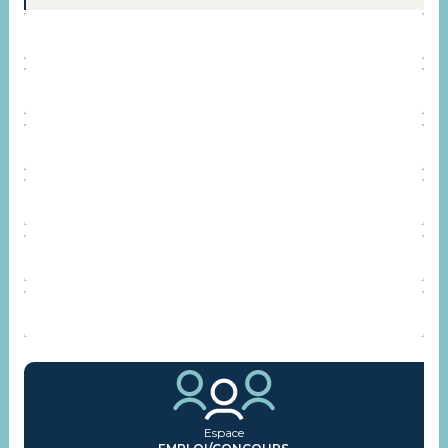
CONTACT
SERVICES
INSTANCES CONSULTATIVES
REPRÉSENTANTS SYNDICAUX
AGENDA
ACTUALITÉS
Espace