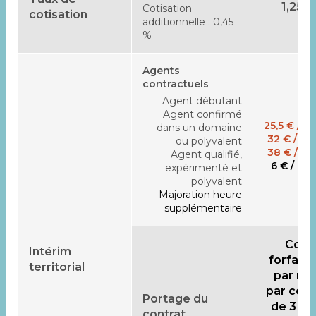
1,25 
Cotisation
cotisation
additionnelle : 0,45
%
Agents
contractuels
Agent débutant
Agent confirmé
25,5 € / h
dans un domaine
32 € / he
ou polyvalent
38 € / he
Agent qualifié,
6 € / he
expérimenté et
polyvalent
Majoration heure
supplémentaire
Coût
Intérim
forfaita
territorial
par mo
par cont
Portage du
de 3 mo
contrat