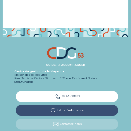
GUIDER
&
ACCOMPAGNER
Centre de gestion de la Mayenne
Maison des collectivités
Parc Tertiaire Cérès - Bâtiment F 21 rue Ferdinand Buisson
53810 Changé
02 43 59 09 09
Lettre d'information
Contactez-nous