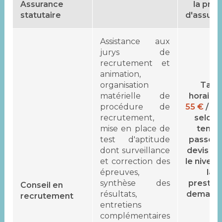
Assurance
la pri
statutaire
d'assura
Assistance aux
jurys de
recrutement et
animation,
organisation
Tarif
matérielle de
horaire
procédure de
55 €
/ h
recrutement,
selon l
mise en place de
temp
test d'aptitude
passé (
dont surveillance
devis se
et correction des
le nivea
épreuves,
la
synthèse des
prestat
Conseil en
résultats,
demand
recrutement
entretiens
complémentaires