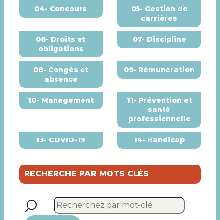
04- Concours
05- Gestion de
carrières
06- Droits et
07- Discipline
obligations
08- Congés et
09- Rémunération
absence
10- Management
11- Prévention et
santé
professionnelle
13- COVID-19
14- Handicap
RECHERCHE PAR MOTS CLÉS