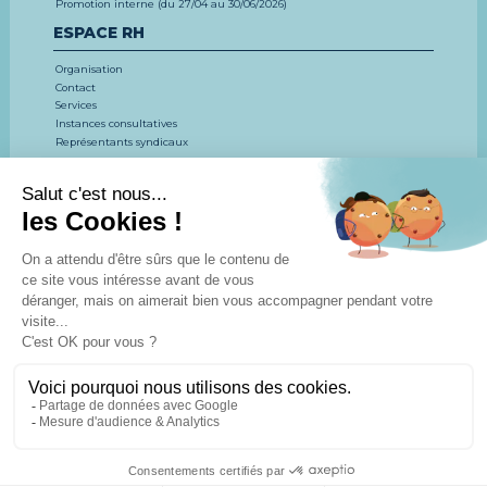
Promotion interne (du 27/04 au 30/06/2026)
ESPACE RH
Organisation
Contact
Services
Instances consultatives
Représentants syndicaux
EMPLOI, CONCOURS, FORMATION
LE CDG 53
CONCOURS ET EXAMENS
EMPLOI
FORMATION
ESPACE DOCUMENTAIRE
Actualités
Agenda