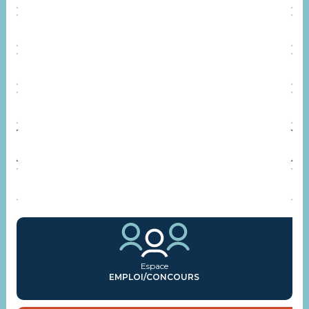
SERVICES
INSTANCES CONSULTATIVES
REPRÉSENTANTS SYNDICAUX
AGENDA
ACTUALITÉS
Espace
EMPLOI/CONCOURS