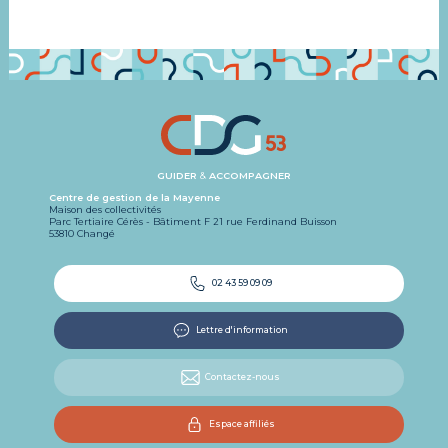
GUIDER
&
ACCOMPAGNER
Centre de gestion de la Mayenne
Maison des collectivités
Parc Tertiaire Cérès - Bâtiment F 21 rue Ferdinand Buisson
53810 Changé
02 43 59 09 09
Lettre d'information
Contactez-nous
Espace affiliés