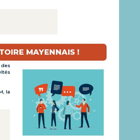
ITOIRE MAYENNAIS !
s des
ités
, la