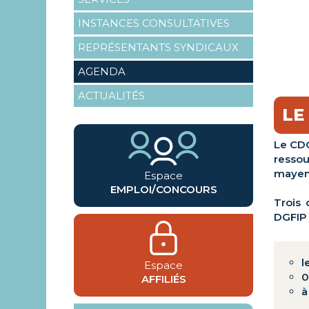
INSTANCES CONSULTATIVES
REPRÉSENTANTS SYNDICAUX
AGENDA
ACTUALITÉS
LE
Le CDG
resso
mayen
Espace
EMPLOI/CONCOURS
Trois 
DGFIP 
l
Espace
0
AFFILIÉS
à