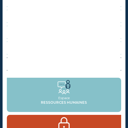
CONCOURS ET EXAMENS
EMPLOI
FORMATION
AGENDA
ACTUALITÉS
Espace
RESSOURCES HUMAINES