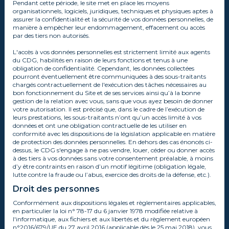
Pendant cette période, le site met en place les moyens
organisationnels, logiciels, juridiques, techniques et physiques aptes à
assurer la confidentialité et la sécurité de vos données personnelles, de
manière à empêcher leur endommagement, effacement ou accès
par des tiers non autorisés.
L'accès à vos données personnelles est strictement limité aux agents
du CDG, habilités en raison de leurs fonctions et tenus à une
obligation de confidentialité. Cependant, les données collectées
pourront éventuellement être communiquées à des sous-traitants
chargés contractuellement de l'exécution des tâches nécessaires au
bon fonctionnement du Site et de ses services ainsi qu’à la bonne
gestion de la relation avec vous, sans que vous ayez besoin de donner
votre autorisation. Il est précisé que, dans le cadre de l’exécution de
leurs prestations, les sous-traitants n’ont qu’un accès limité à vos
données et ont une obligation contractuelle de les utiliser en
conformité avec les dispositions de la législation applicable en matière
de protection des données personnelles. En dehors des cas énoncés ci-
dessus, le CDG s'engage à ne pas vendre, louer, céder ou donner accès
à des tiers à vos données sans votre consentement préalable, à moins
d’y être contraints en raison d’un motif légitime (obligation légale,
lutte contre la fraude ou l’abus, exercice des droits de la défense, etc.).
Droit des personnes
Conformément aux dispositions légales et règlementaires applicables,
en particulier la loi n° 78-17 du 6 janvier 1978 modifiée relative à
l'informatique, aux fichiers et aux libertés et du règlement européen
n°2016/679/UE du 27 avril 2016 (applicable dès le 25 mai 2018), vous