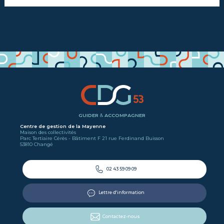
GUIDER
&
ACCOMPAGNER
Centre de gestion de la Mayenne
Maison des collectivités
Parc Tertiaire Cérès - Bâtiment F 21 rue Ferdinand Buisson
53810 Changé
02 43 59 09 09
Lettre d'information
Contactez-nous