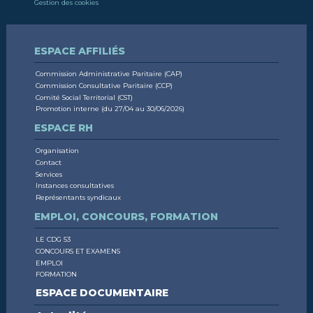
Gestion des cookies
ESPACE AFFILIÉS
Commission Administrative Paritaire (CAP)
Commission Consultative Paritaire (CCP)
Comité Social Territorial (CST)
Promotion interne (du 27/04 au 30/06/2026)
ESPACE RH
Organisation
Contact
Services
Instances consultatives
Représentants syndicaux
EMPLOI, CONCOURS, FORMATION
LE CDG 53
CONCOURS ET EXAMENS
EMPLOI
FORMATION
ESPACE DOCUMENTAIRE