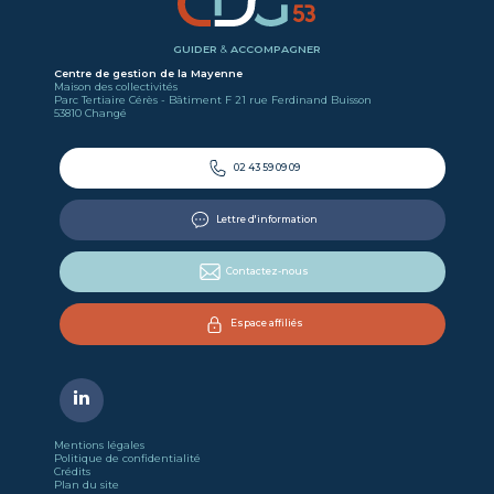
GUIDER
&
ACCOMPAGNER
Centre de gestion de la Mayenne
Maison des collectivités
Parc Tertiaire Cérès - Bâtiment F 21 rue Ferdinand Buisson
53810 Changé
02 43 59 09 09
Lettre d'information
Contactez-nous
Espace affiliés
Mentions légales
Politique de confidentialité
Crédits
Plan du site