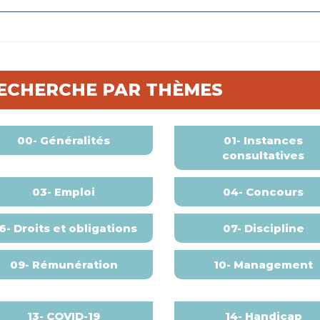
ECHERCHE PAR THÈMES
00- Généralités
01- Instances
consultatives
03- Emploi
04- Concours
6- Droits et obligations
07- Discipline
09- Rémunération
10- Management
13- COVID-19
14- Handicap