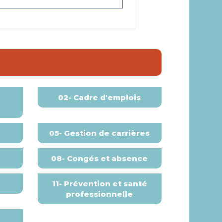
02- Cadre d'emplois
05- Gestion de carrières
08- Congés et absence
11- Prévention et santé
professionnelle